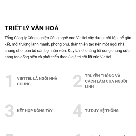
TRIẾT LÝ VĂN HOÁ
Tổng Công ty Công nghiệp Công nghệ cao Viettel xây dựng một tập thể gắn
kết, môi trường lành mạnh, phong phú, thân thiện tạo nên một ngôi nhà
chung cho toàn bộ cán bộ nhân viên. Đây là nơi chúng tôi cùng chung sức
sáng tạo cống hiến và phát triển theo 8 giá trị cốt lõi của Viettel.
1
2
TRUYỀN THÔNG VÀ
VIETTEL LÀ NGÔI NHÀ
CÁCH LÀM CỦA NGƯỜI
CHUNG
LÍNH
3
4
KẾT HỢP ĐÔNG TÂY
TƯ DUY HỆ THỐNG