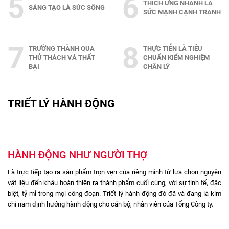
5
6
THÍCH ỨNG NHANH LÀ
SÁNG TẠO LÀ SỨC SÔNG
SỨC MẠNH CẠNH TRANH
7
8
TRƯỞNG THÀNH QUA
THỰC TIỄN LÀ TIÊU
THỬ THÁCH VÀ THẤT
CHUẨN KIỂM NGHIỆM
BẠI
CHÂN LÝ
TRIẾT LÝ HÀNH ĐỘNG
HÀNH ĐỘNG NHƯ NGƯỜI THỢ
Là trực tiếp tạo ra sản phẩm trọn vẹn của riêng mình từ lựa chọn nguyên
vật liệu đến khâu hoàn thiện ra thành phẩm cuối cùng, với sự tinh tế, đặc
biệt, tỷ mỉ trong mọi công đoạn. Triết lý hành động đó đã và đang là kim
chỉ nam định hướng hành động cho cán bộ, nhân viên của Tổng Công ty.