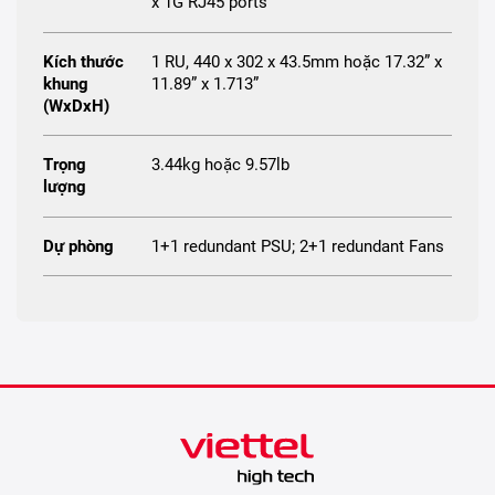
x 1G RJ45 ports
Kích thước
1 RU, 440 x 302 x 43.5mm hoặc 17.32” x
khung
11.89” x 1.713”
(WxDxH)
Trọng
3.44kg hoặc 9.57lb
lượng
Dự phòng
1+1 redundant PSU; 2+1 redundant Fans