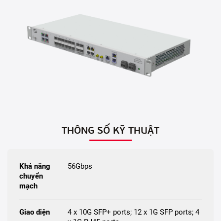
THÔNG SỐ KỸ THUẬT
Khả năng
56Gbps
chuyển
mạch
Giao diện
4 x 10G SFP+ ports; 12 x 1G SFP ports; 4