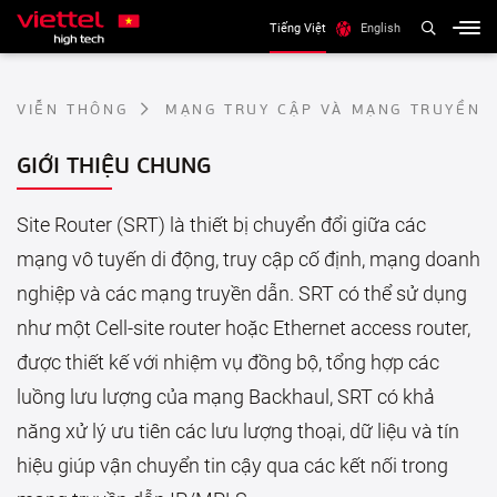
R
O
U
T
E
R
1
0
Tiếng Việt
English
Site Router (SRT) là thiết bị chuyển đổi giữa các mạng vô
tuyến di động, truy cập cố định, mạng doanh nghiệp và các
VIỄN THÔNG
MẠNG TRUY CẬP VÀ MẠNG TRUYỀN 
mạng truyền dẫn.
GIỚI THIỆU CHUNG
Site Router (SRT) là thiết bị chuyển đổi giữa các
mạng vô tuyến di động, truy cập cố định, mạng doanh
nghiệp và các mạng truyền dẫn. SRT có thể sử dụng
như một Cell-site router hoặc Ethernet access router,
được thiết kế với nhiệm vụ đồng bộ, tổng hợp các
luồng lưu lượng của mạng Backhaul, SRT có khả
năng xử lý ưu tiên các lưu lượng thoại, dữ liệu và tín
hiệu giúp vận chuyển tin cậy qua các kết nối trong