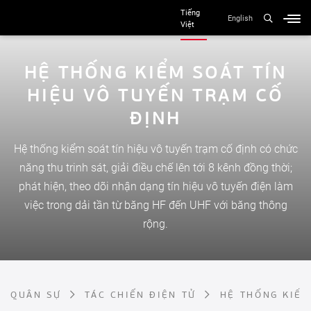
Tiếng
English
Việt
H
Ệ
T
H
Ố
N
G
K
I
Ể
M
S
O
Á
T
T
Í
N
H
I
Ệ
U
V
Ô
T
U
Y
Ế
N
T
R
Ạ
M
C
Ố
Đ
Ị
N
H
Hệ thống kiểm soát tín hiệu vô tuyến trạm cố định có chức
năng thu trinh sát, giải điều chế lên tới 8 kênh đồng thời;
phát hiện, theo dõi nhận dạng tín hiệu vô tuyến điện làm
việc trong dải tần từ băng HF đến UHF với băng thông
rộng.
QUÂN SỰ
TÁC CHIẾN ĐIỆN TỬ
HỆ THỐNG KIỂM